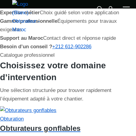
Solutions techniques pour les réseaux
Expertise métier
Choix guidé selon votre application
Obturateurs et équipements d’assai
Gamme professionnelle
Équipements pour travaux
Des solutions VAPO fiables pour obturer, tester, réhabilit
exigeants
Support au Maroc
Contact direct et réponse rapide
Explorer le catalogue
Demander un devis
Besoin d’un conseil ?
+212 612-902286
Conseil technique
Catalogue sans prix
Devis personnalisé
Catalogue professionnel
Choisissez votre domaine
d’intervention
Une sélection structurée pour trouver rapidement
l’équipement adapté à votre chantier.
Obturation
Obturateurs gonflables